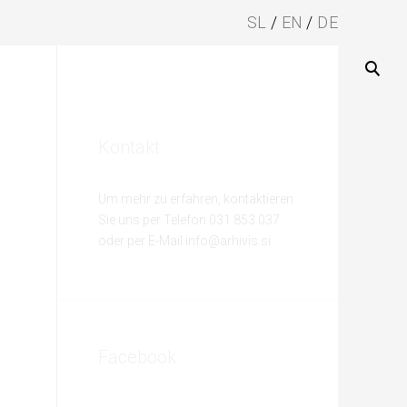
SL
EN
DE
Kontakt
Um mehr zu erfahren, kontaktieren
Sie uns per Telefon 031 853 037
oder per E-Mail info@arhivis.si.
Facebook