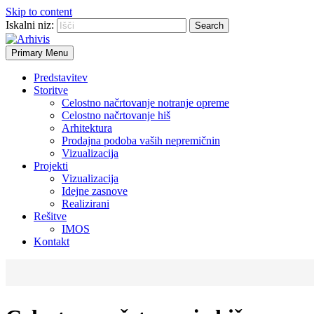
Skip to content
Iskalni niz:
Primary Menu
Predstavitev
Storitve
Celostno načrtovanje notranje opreme
Celostno načrtovanje hiš
Arhitektura
Prodajna podoba vaših nepremičnin
Vizualizacija
Projekti
Vizualizacija
Idejne zasnove
Realizirani
Rešitve
IMOS
Kontakt