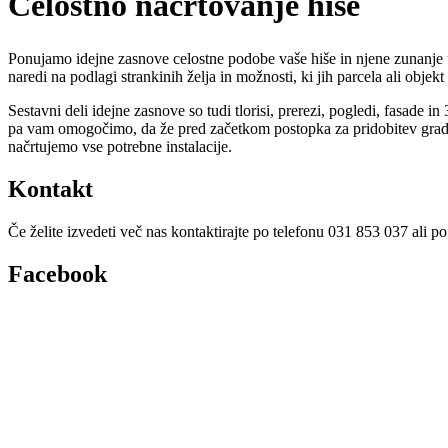
Celostno načrtovanje hiše
Ponujamo idejne zasnove celostne podobe vaše hiše in njene zunanje ur
naredi na podlagi strankinih želja in možnosti, ki jih parcela ali objekt 
Sestavni deli idejne zasnove so tudi tlorisi, prerezi, pogledi, fasade
pa vam omogočimo, da že pred začetkom postopka za pridobitev gradben
načrtujemo vse potrebne instalacije.
Kontakt
Če želite izvedeti več nas kontaktirajte po telefonu 031 853 037 ali po
Facebook