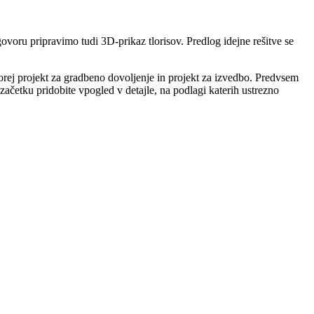
voru pripravimo tudi 3D-prikaz tlorisov. Predlog idejne rešitve se
 torej projekt za gradbeno dovoljenje in projekt za izvedbo. Predvsem
četku pridobite vpogled v detajle, na podlagi katerih ustrezno