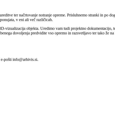
editve ter načrtovanje notranje opreme. Prisluhnemo stranki in po dogo
ponujata, v eni ali več različicah.
 in 3D-vizualizacija objekta. Uredimo vam tudi projektno dokumentacijo,
ega dovoljenja predvidite vso opremo in razsvetljavo ter tako že na za
 e-pošti info@arhivis.si.