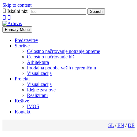
Skip to content
Iskalni niz:
Primary Menu
Predstavitev
Storitve
Celostno načrtovanje notranje opreme
Celostno načrtovanje hiš
Arhitektura
Prodajna podoba vaših nepremičnin
Vizualizacija
Projekti
Vizualizacija
Idejne zasnove
Realizirani
Rešitve
IMOS
Kontakt
SL
EN
DE