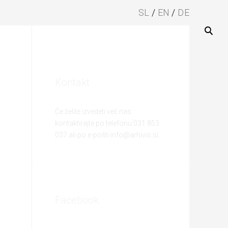
SL
EN
DE
Kontakt
Če želite izvedeti več nas
kontaktirajte po telefonu 031 853
037 ali po e-pošti info@arhivis.si.
Facebook